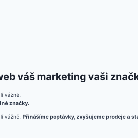
web
váš marketing
vaši znač
lí vážně.
lné značky.
lí vážně.
Přinášíme poptávky, zvyšujeme prodeje a st