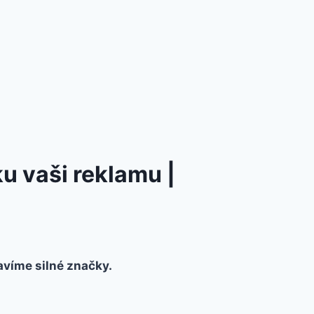
ku
vaši reklamu
|
avíme silné značky.