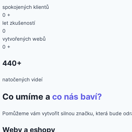
spokojených klientů
0
+
let zkušeností
0
vytvořených webů
0
+
440+
natočených videí
Co umíme a
co nás baví?
Pomůžeme vám vytvořit silnou značku, která bude odrá
Weby a eshopy